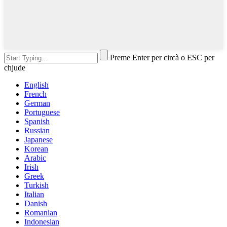
Preme Enter per circà o ESC per
chjude
English
French
German
Portuguese
Spanish
Russian
Japanese
Korean
Arabic
Irish
Greek
Turkish
Italian
Danish
Romanian
Indonesian