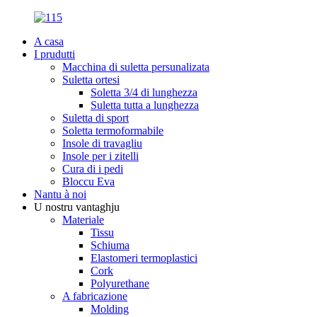
A casa
I prudutti
Macchina di suletta persunalizata
Suletta ortesi
Soletta 3/4 di lunghezza
Suletta tutta a lunghezza
Suletta di sport
Soletta termoformabile
Insole di travagliu
Insole per i zitelli
Cura di i pedi
Bloccu Eva
Nantu à noi
U nostru vantaghju
Materiale
Tissu
Schiuma
Elastomeri termoplastici
Cork
Polyurethane
A fabricazione
Molding