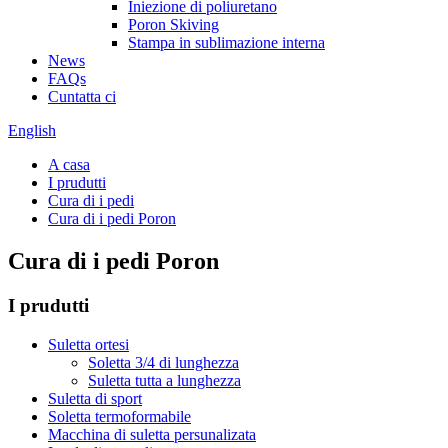
Iniezione di poliuretano
Poron Skiving
Stampa in sublimazione interna
News
FAQs
Cuntatta ci
English
A casa
I prudutti
Cura di i pedi
Cura di i pedi Poron
Cura di i pedi Poron
I prudutti
Suletta ortesi
Soletta 3/4 di lunghezza
Suletta tutta a lunghezza
Suletta di sport
Soletta termoformabile
Macchina di suletta persunalizata