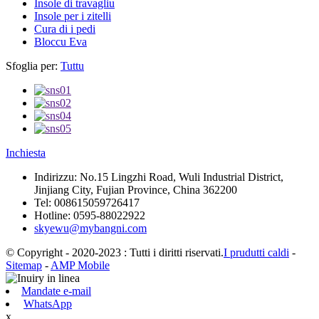
Insole di travagliu
Insole per i zitelli
Cura di i pedi
Bloccu Eva
Sfoglia per:
Tuttu
Inchiesta
Indirizzu:
No.15 Lingzhi Road, Wuli Industrial District,
Jinjiang City, Fujian Province, China 362200
Tel:
008615059726417
Hotline:
0595-88022922
skyewu@mybangni.com
© Copyright - 2020-2023 : Tutti i diritti riservati.
I prudutti caldi
-
Sitemap
-
AMP Mobile
Mandate e-mail
WhatsApp
x