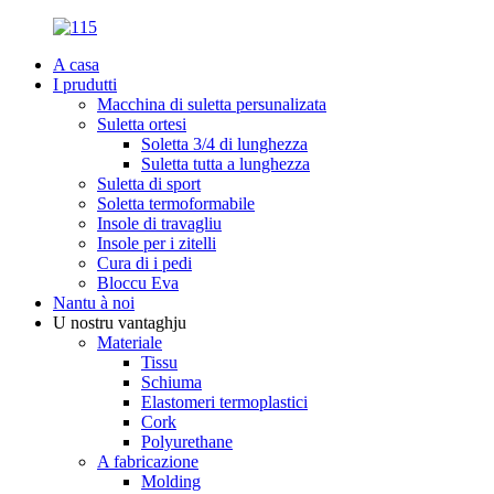
A casa
I prudutti
Macchina di suletta persunalizata
Suletta ortesi
Soletta 3/4 di lunghezza
Suletta tutta a lunghezza
Suletta di sport
Soletta termoformabile
Insole di travagliu
Insole per i zitelli
Cura di i pedi
Bloccu Eva
Nantu à noi
U nostru vantaghju
Materiale
Tissu
Schiuma
Elastomeri termoplastici
Cork
Polyurethane
A fabricazione
Molding