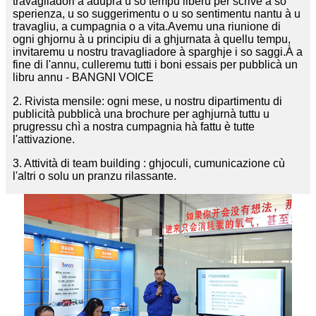
travagliadori à aduprà u so tempu liberu per scrive a so
sperienza, u so suggerimentu o u so sentimentu nantu à u
travagliu, a cumpagnia o a vita.Avemu una riunione di
ogni ghjornu à u principiu di a ghjurnata à quellu tempu,
invitaremu u nostru travagliadore à sparghje i so saggi.À a
fine di l'annu, culleremu tutti i boni essais per pubblicà un
libru annu - BANGNI VOICE
2. Rivista mensile: ogni mese, u nostru dipartimentu di
publicità pubblicà una brochure per aghjurnà tuttu u
prugressu chì a nostra cumpagnia hà fattu è tutte
l'attivazione.
3. Attività di team building : ghjoculi, cumunicazione cù
l'altri o solu un pranzu rilassante.