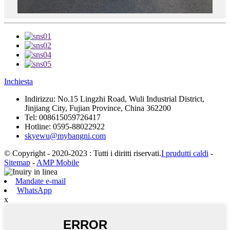
Inchiesta
Indirizzu:
No.15 Lingzhi Road, Wuli Industrial District,
Jinjiang City, Fujian Province, China 362200
Tel:
008615059726417
Hotline:
0595-88022922
skyewu@mybangni.com
© Copyright - 2020-2023 : Tutti i diritti riservati.
I prudutti caldi
-
Sitemap
-
AMP Mobile
Mandate e-mail
WhatsApp
x