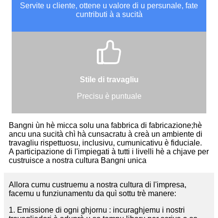
Servite u cliente, ottene u valore di u persunale, fate
cuntributi à a sucità
Stile di travagliu
Precisu è puntuale
Bangni ùn hè micca solu una fabbrica di fabricazione;hè
ancu una sucità chì hà cunsacratu à creà un ambiente di
travagliu rispettuosu, inclusivu, cumunicativu è fiduciale.
A participazione di l'impiegati à tutti i livelli hè a chjave per
custruisce a nostra cultura Bangni unica
Allora cumu custruemu a nostra cultura di l'impresa,
facemu u funziunamentu da quì sottu trè manere:
1. Emissione di ogni ghjornu : incuraghjemu i nostri