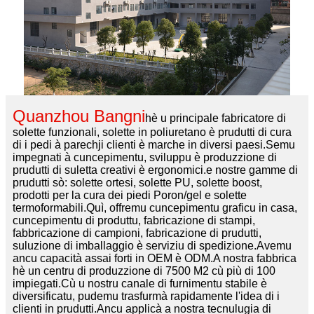
Quanzhou Bangni
hè u principale fabricatore di
solette funzionali, solette in poliuretano è prudutti di cura
di i pedi à parechji clienti è marche in diversi paesi.Semu
impegnati à cuncepimentu, sviluppu è produzzione di
prudutti di suletta creativi è ergonomici.e nostre gamme di
prudutti sò: solette ortesi, solette PU, solette boost,
prodotti per la cura dei piedi Poron/gel e solette
termoformabili.Quì, offremu cuncepimentu graficu in casa,
cuncepimentu di produttu, fabricazione di stampi,
fabbricazione di campioni, fabricazione di prudutti,
suluzione di imballaggio è serviziu di spedizione.Avemu
ancu capacità assai forti in OEM è ODM.A nostra fabbrica
hè un centru di produzzione di 7500 M2 cù più di 100
impiegati.Cù u nostru canale di furnimentu stabile è
diversificatu, pudemu trasfurmà rapidamente l'idea di i
clienti in prudutti.Ancu applicà a nostra tecnulugia di