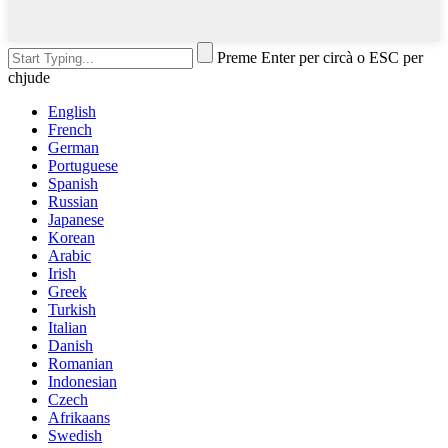
Preme Enter per circà o ESC per
chjude
English
French
German
Portuguese
Spanish
Russian
Japanese
Korean
Arabic
Irish
Greek
Turkish
Italian
Danish
Romanian
Indonesian
Czech
Afrikaans
Swedish