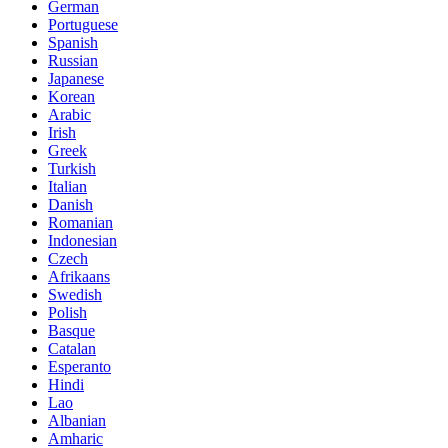
German
Portuguese
Spanish
Russian
Japanese
Korean
Arabic
Irish
Greek
Turkish
Italian
Danish
Romanian
Indonesian
Czech
Afrikaans
Swedish
Polish
Basque
Catalan
Esperanto
Hindi
Lao
Albanian
Amharic