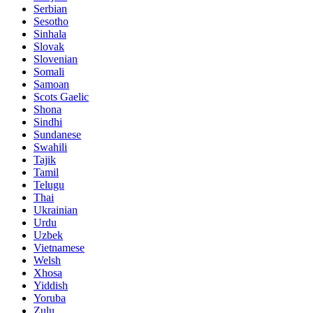
Serbian
Sesotho
Sinhala
Slovak
Slovenian
Somali
Samoan
Scots Gaelic
Shona
Sindhi
Sundanese
Swahili
Tajik
Tamil
Telugu
Thai
Ukrainian
Urdu
Uzbek
Vietnamese
Welsh
Xhosa
Yiddish
Yoruba
Zulu