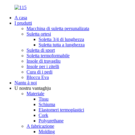
A casa
I prudutti
Macchina di suletta persunalizata
Suletta ortesi
Soletta 3/4 di lunghezza
Suletta tutta a lunghezza
Suletta di sport
Soletta termoformabile
Insole di travagliu
Insole per i zitelli
Cura di i pedi
Bloccu Eva
Nantu à noi
U nostru vantaghju
Materiale
Tissu
Schiuma
Elastomeri termoplastici
Cork
Polyurethane
A fabricazione
Molding