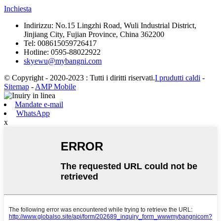
Inchiesta
Indirizzu:
No.15 Lingzhi Road, Wuli Industrial District,
Jinjiang City, Fujian Province, China 362200
Tel:
008615059726417
Hotline:
0595-88022922
skyewu@mybangni.com
© Copyright - 2020-2023 : Tutti i diritti riservati.
I prudutti caldi
-
Sitemap
-
AMP Mobile
Mandate e-mail
WhatsApp
x