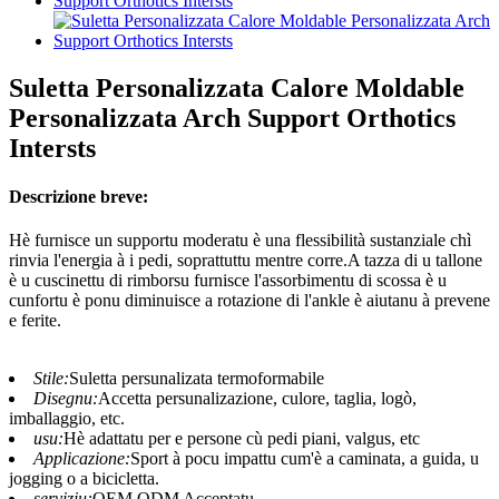
Suletta Personalizzata Calore Moldable
Personalizzata Arch Support Orthotics
Intersts
Descrizione breve:
Hè furnisce un supportu moderatu è una flessibilità sustanziale chì
rinvia l'energia à i pedi, soprattuttu mentre corre.A tazza di u tallone
è u cuscinettu di rimborsu furnisce l'assorbimentu di scossa è u
cunfortu è ponu diminuisce a rotazione di l'ankle è aiutanu à prevene
e ferite.
Stile:
Suletta persunalizata termoformabile
Disegnu:
Accetta persunalizazione, culore, taglia, logò,
imballaggio, etc.
usu:
Hè adattatu per e persone cù pedi piani, valgus, etc
Applicazione:
Sport à pocu impattu cum'è a caminata, a guida, u
jogging o a bicicletta.
serviziu:
OEM.ODM Acceptatu