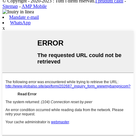
© Copyright - 2020-2023 : Tutti i diritti riservati.
I prudutti caldi
-
Sitemap
-
AMP Mobile
Mandate e-mail
WhatsApp
x