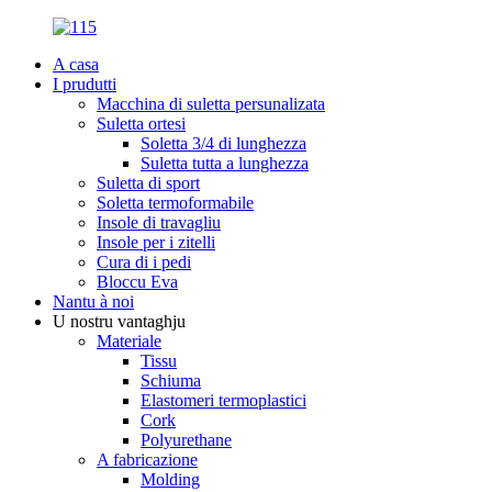
A casa
I prudutti
Macchina di suletta persunalizata
Suletta ortesi
Soletta 3/4 di lunghezza
Suletta tutta a lunghezza
Suletta di sport
Soletta termoformabile
Insole di travagliu
Insole per i zitelli
Cura di i pedi
Bloccu Eva
Nantu à noi
U nostru vantaghju
Materiale
Tissu
Schiuma
Elastomeri termoplastici
Cork
Polyurethane
A fabricazione
Molding